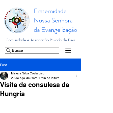
Fraternidade
Nossa Senhora
da Evangelização
Comunidade e Associação Privada de Fiéis
Busca
Post
Mayara Silva Costa Lico
29 de ago. de 2025
1 min de leitura
Visita da consulesa da
Hungria